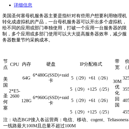
详细信息
美国圣何塞母机服务器主要是指针对有些用户想要利用物理机
转化成虚拟机的产品，一台母机服务器可以开出多个虚拟机，
给不同的应用或部门单独使用，打破一个应用一台服务器的限
制，多个应用或多部门使用可以大大提高服务器效率，减少服
务器数量节约采购成本。
节
带
内存
硬盘
IP分配格式
CPU
点
宽
（
6*480G(SSD)+raid
64G
5（/29）+61（/26）
32
美
卡
30M
国
优
5（/29）+125（/25）
35
2*E5-
化
圣
2600
6*960G(SSD)+raid
回
5（/29）+61（/26）
40
128G
何
卡
国
塞
5（/29）+125（/25）
45
注：动态BGP接入各运营商：电信、移动、cogent、Teliasoner
一线路最大100M且总量不超过100M