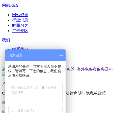
网站动态
网站资讯
行业消息
时而习之
广告专区
我们
联系我们
在线留言
请您留言
网站动态
感谢您的关注，当前客服人员不在
线，请填写一下您的信息，我们会
尽快和您联系。
扫码加微信
Copyright © 2025 ZuJiFang 版权所有 法律声明与隐私权政策
租机房专注于海外免备案服务器租用托管
技术支持：
米拓建站
7.2