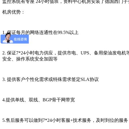
监控系统有专座 24小时值班，资料中心机房安装了德国西门
机房优势：
1.
保证每月的网络连通性在
99.5%
以上
2.
保证
7*24
小时电力供应，提供市电、
UPS
、备用柴油发电机
安全、操作系统安全加固等
3.
提供客户个性化需求或特殊需求签定
SLA
协议
4.
提供单线、双线、
BGP
骨干网带宽
5.
售后服务可以做到
7*24
小时客服
+
技术服务，及时到位的服务