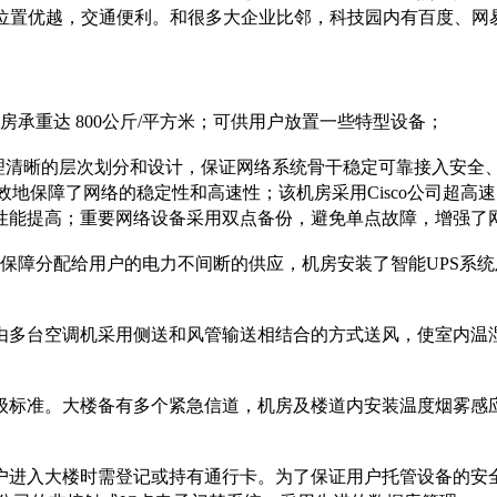
，地理位置优越，交通便利。和很多大企业比邻，科技园内有百度、
。
房承重达 800公斤/平方米；可供用户放置一些特型设备；
节点；合理清晰的层次划分和设计，保证网络系统骨干稳定可靠接入
效地保障了网络的稳定性和高速性；该机房采用Cisco公司超高速的、
性能提高；重要网络设备采用双点备份，避免单点故障，增强了
为保障分配给用户的电力不间断的供应，机房安装了智能UPS系
由多台空调机采用侧送和风管输送相结合的方式送风，使室内温
级标准。大楼备有多个紧急信道，机房及楼道内安装温度烟雾感
用户进入大楼时需登记或持有通行卡。为了保证用户托管设备的安