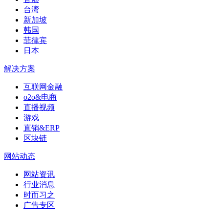
台湾
新加坡
韩国
菲律宾
日本
解决方案
互联网金融
o2o&电商
直播视频
游戏
直销&ERP
区块链
网站动态
网站资讯
行业消息
时而习之
广告专区