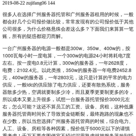
2019-08-22
zujifang06
144
很多人在选择广州服务器托管和广州服务器租用的时候，一般
都会好几个公司报价做比较，常常发现有的公司报价低于其他
公司很多，为什么价格悬殊会差这么多？下面我们来算算一笔
账，所有的疑惑都迎刃而解。
一台广州服务器的电源一般都是300w、350w、400w的，按
1000瓦每小时一度电算，一个300w的电源24小时将耗电7度
左右。按一度电0.8元计算，300w的服务器，一年2628度，
电费：2102.4元。以此类推，350w的服务器一年电费2452.8
元，400w的服务器，一年2803元，这只是计算的平常的电力
供应，一般idc的供应除了电力供应，还要有散热系统，服务
器散多少热，空调就要制多少冷，而且夏季更要制更多的冷，
所以成本又要上升很多，试想一台服务器托管报价3000元左
右，怎么可能？这还不算员工的工资、设备、房租，这种低廉
服务器托管商时间长了导致资金链断裂，最终跑路的现象也不
在少数，所以当您选择广州服务器托管商的时候，综合电力、
人工、设备、房租等各种因素，报价低于5000元以下的请慎
重考虑！千万不要贪图便宜不经过深思熟虑就把服务器放到托