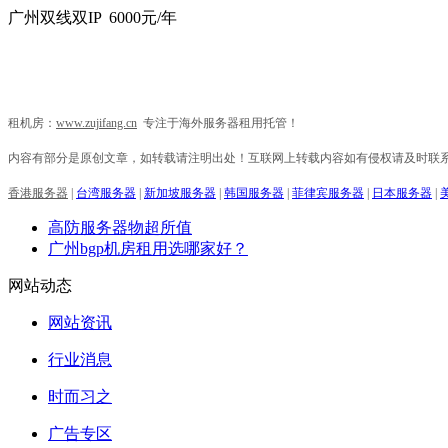
广州双线双IP 6000元/年
租机房：
www.zujifang.cn
专注于海外服务器租用托管！
内容有部分是原创文章，如转载请注明出处！互联网上转载内容如有侵权请及时联
香港服务器
|
台湾服务器
|
新加坡服务器
|
韩国服务器
|
菲律宾服务器
|
日本服务器
|
高防服务器物超所值
广州bgp机房租用选哪家好？
网站动态
网站资讯
行业消息
时而习之
广告专区