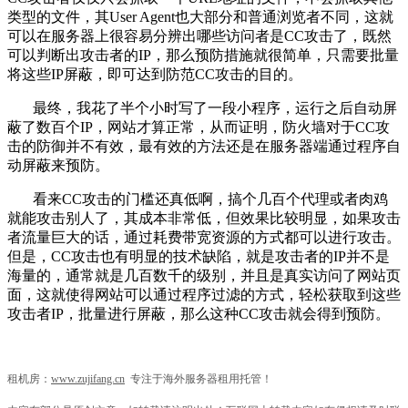
类型的文件，其User Agent也大部分和普通浏览者不同，这就
可以在服务器上很容易分辨出哪些访问者是CC攻击了，既然
可以判断出攻击者的IP，那么预防措施就很简单，只需要批量
将这些IP屏蔽，即可达到防范CC攻击的目的。
最终，我花了半个小时写了一段小程序，运行之后自动屏
蔽了数百个IP，网站才算正常，从而证明，防火墙对于CC攻
击的防御并不有效，最有效的方法还是在服务器端通过程序自
动屏蔽来预防。
看来CC攻击的门槛还真低啊，搞个几百个代理或者肉鸡
就能攻击别人了，其成本非常低，但效果比较明显，如果攻击
者流量巨大的话，通过耗费带宽资源的方式都可以进行攻击。
但是，CC攻击也有明显的技术缺陷，就是攻击者的IP并不是
海量的，通常就是几百数千的级别，并且是真实访问了网站页
面，这就使得网站可以通过程序过滤的方式，轻松获取到这些
攻击者IP，批量进行屏蔽，那么这种CC攻击就会得到预防。
租机房：
www.zujifang.cn
专注于海外服务器租用托管！